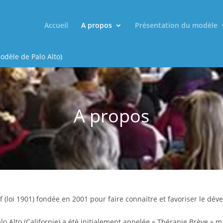
Accueil
A propos
Présentation du modèle
odèle de Palo Alto)
A propos
f (loi 1901) fondée en 2001 pour faire connaitre et favoriser le dév
o Alto (Californie) a été initialement appelée « Thérapie Brève » 