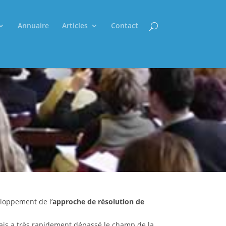
Annuaire
Articles
Contact
eloppement de l’
approche de résolution de
mais a très rapidement dépassé le champ de la