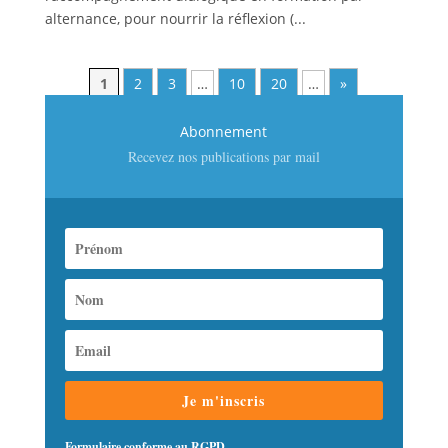
alternance, pour nourrir la réflexion (...
1
2
3
…
10
20
…
»
Abonnement
Recevez nos publications par mail
Je m'inscris
Formulaire conforme au RGPD