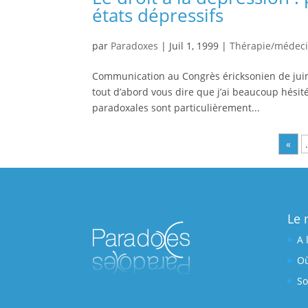
états dépressifs
par
Paradoxes
|
Juil 1, 1999
|
Thérapie/médec
Communication au Congrès éricksonien de juin 
tout d’abord vous dire que j’ai beaucoup hési
paradoxales sont particulièrement...
«
Le 
A 
Où
So