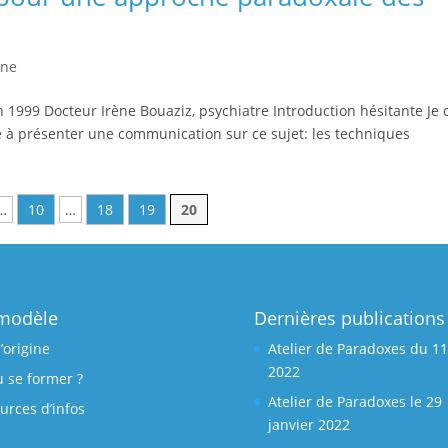
ine
1999 Docteur Irène Bouaziz, psychiatre Introduction hésitante Je 
té à présenter une communication sur ce sujet: les techniques
…
10
…
18
19
20
modèle
Dernières publications
l’origine
Atelier de Paradoxes du 11
2022
 se former ?
Atelier de Paradoxes le 29
urces d’infos
janvier 2022