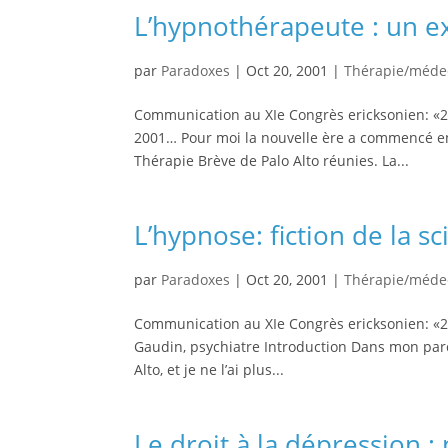
L’hypnothérapeute : un ex
par
Paradoxes
|
Oct 20, 2001
|
Thérapie/méde
Communication au XIe Congrès ericksonien: «20
2001… Pour moi la nouvelle ère a commencé en 1
Thérapie Brève de Palo Alto réunies. La...
L’hypnose: fiction de la sc
par
Paradoxes
|
Oct 20, 2001
|
Thérapie/méde
Communication au XIe Congrès ericksonien: «20
Gaudin, psychiatre Introduction Dans mon parco
Alto, et je ne l’ai plus...
Le droit à la dépression 