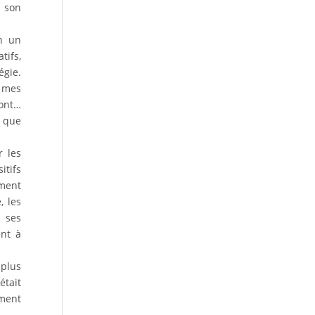
t son
in un
tifs,
égie.
t mes
font…
s que
r les
itifs
mment
, les
t ses
ent à
 plus
était
ement