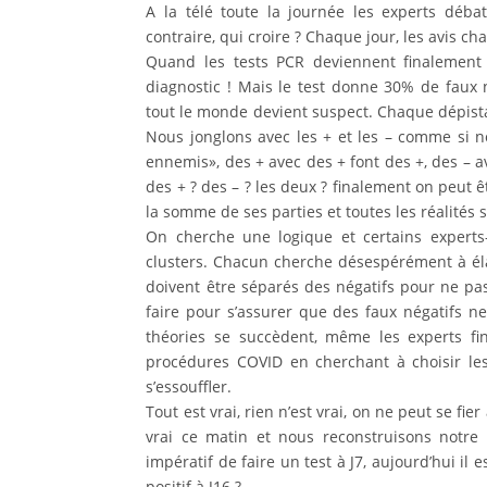
A la télé toute la journée les experts débat
contraire, qui croire ? Chaque jour, les avis c
Quand les tests PCR deviennent finalement a
diagnostic ! Mais le test donne 30% de faux n
tout le monde devient suspect. Chaque dépistag
Nous jonglons avec les + et les – comme si 
ennemis», des + avec des + font des +, des – a
des + ? des – ? les deux ? finalement on peut
la somme de ses parties et toutes les réalités
On cherche une logique et certains experts
clusters. Chacun cherche désespérément à élab
doivent être séparés des négatifs pour ne pas
faire pour s’assurer que des faux négatifs ne 
théories se succèdent, même les experts f
procédures COVID en cherchant à choisir le
s’essouffler.
Tout est vrai, rien n’est vrai, on ne peut se fie
vrai ce matin et nous reconstruisons notre 
impératif de faire un test à J7, aujourd’hui il e
positif à J16 ?