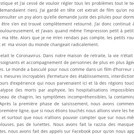
stique et j’ai cessé de vouloir régler tous les problèmes tout le t
mandaient rien). J’ai gardé en tête cet extrait de film qu’on n
nsulter un psy alors qu’elle demande juste des pilules pour dormi
 être s’en est trouvé complètement retourné. J’ai donc continué
ouloureusement, et j’avais quand même l’impression petit à peti
ma tête. Alors que je ne m’en rendais pas compte, les petits ro
 et ma vision du monde changeait radicalement.
elait le Coronavirus. Dans notre maison de retraite, la vie n’était
es soignants et accompagnement de personnes de plus en plus âgé
ées. Le monde a basculé pour nous comme dans un film d’horreur 
s mesures incroyables (fermeture des établissements, interdictio
ours d’expérience qui nous parvenaient ici et là des régions tou
alypse (les morts par asphyxie, les hospitalisations impossibles
 peau de chagrin, les symptômes incompréhensibles, la contamin
). Après la première phase de saisissement, nous avons comme
emière ligne, que si nous étions touchés nous allions vivre les h
lle et surtout que nous n’allions pouvoir compter que sur nous-m
louses, pas de lunettes. Nous avons fait la razzia des masqu
tes, nous avons fait des appels sur Facebook pour qu’on nous ap