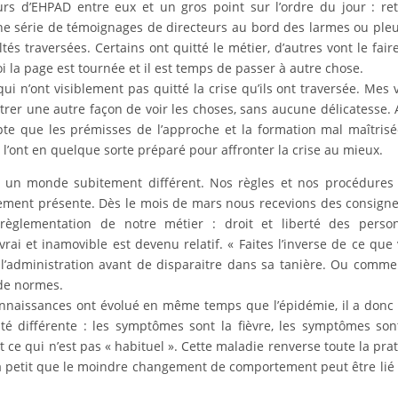
rs d’EHPAD entre eux et un gros point sur l’ordre du jour : re
une série de témoignages de directeurs au bord des larmes ou ple
ltés traversées. Certains ont quitté le métier, d’autres vont le fair
 la page est tournée et il est temps de passer à autre chose.
 qui n’ont visiblement pas quitté la crise qu’ils ont traversée. Mes 
trer une autre façon de voir les choses, sans aucune délicatesse. 
te que les prémisses de l’approche et la formation mal maîtris
 l’ont en quelque sorte préparé pour affronter la crise au mieux.
à un monde subitement différent. Nos règles et nos procédures
êmement présente. Dès le mois de mars nous recevions des consign
 règlementation de notre métier : droit et liberté des perso
ai et inamovible est devenu relatif. « Faites l’inverse de ce que
t l’administration avant de disparaitre dans sa tanière. Ou comme
 de normes.
nnaissances ont évolué en même temps que l’épidémie, il a donc 
té différente : les symptômes sont la fièvre, les symptômes son
ce qui n’est pas « habituel ». Cette maladie renverse toute la pra
 à petit que le moindre changement de comportement peut être lié