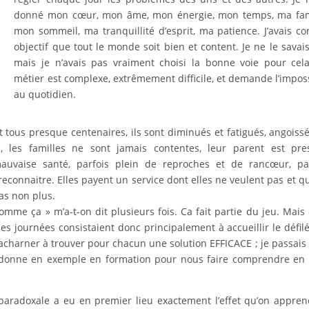
donné mon cœur, mon âme, mon énergie, mon temps, ma fami
mon sommeil, ma tranquillité d’esprit, ma patience. J’avais 
objectif que tout le monde soit bien et content. Je ne le savai
mais je n’avais pas vraiment choisi la bonne voie pour cel
métier est complexe, extrêmement difficile, et demande l’impos
au quotidien.
nt tous presque centenaires, ils sont diminués et fatigués, angoiss
s, les familles ne sont jamais contentes, leur parent est pr
mauvaise santé, parfois plein de reproches et de rancœur, pa
connaitre. Elles payent un service dont elles ne veulent pas et qu
pas non plus.
omme ça » m’a-t-on dit plusieurs fois. Ca fait partie du jeu. Mais ç
es journées consistaient donc principalement à accueillir le défil
acharner à trouver pour chacun une solution EFFICACE ; je passai
 donne en exemple en formation pour nous faire comprendre en
 paradoxale a eu en premier lieu exactement l’effet qu’on appre