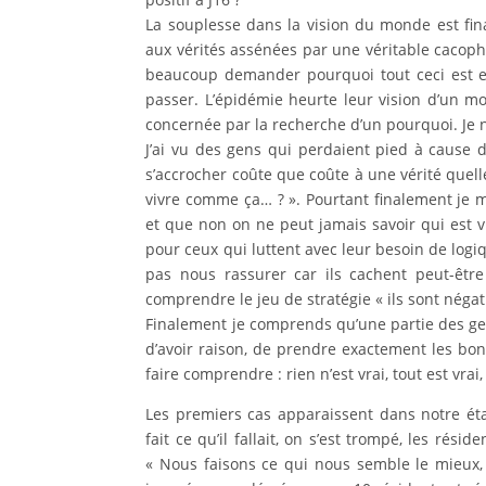
La souplesse dans la vision du monde est fin
aux vérités assénées par une véritable cacopho
beaucoup demander pourquoi tout ceci est en
passer. L’épidémie heurte leur vision d’un m
concernée par la recherche d’un pourquoi. Je n
J’ai vu des gens qui perdaient pied à cause d
s’accrocher coûte que coûte à une vérité quelle 
vivre comme ça… ? ». Pourtant finalement je m
et que non on ne peut jamais savoir qui est vra
pour ceux qui luttent avec leur besoin de logi
pas nous rassurer car ils cachent peut-être
comprendre le jeu de stratégie « ils sont négati
Finalement je comprends qu’une partie des gens
d’avoir raison, de prendre exactement les bon
faire comprendre : rien n’est vrai, tout est vr
Les premiers cas apparaissent dans notre ét
fait ce qu’il fallait, on s’est trompé, les rés
« Nous faisons ce qui nous semble le mieux,