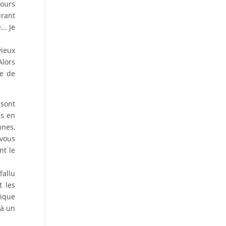
tours
urant
e… Je
vieux
Alors
ée de
 sont
es en
nnes,
 vous
nt le
fallu
t les
tique
 à un