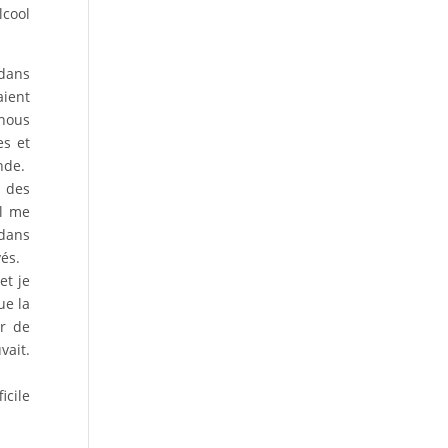
lcool
 dans
aient
nous
es et
nde.
r des
il me
 dans
yés.
et je
ue la
er de
vait.
icile