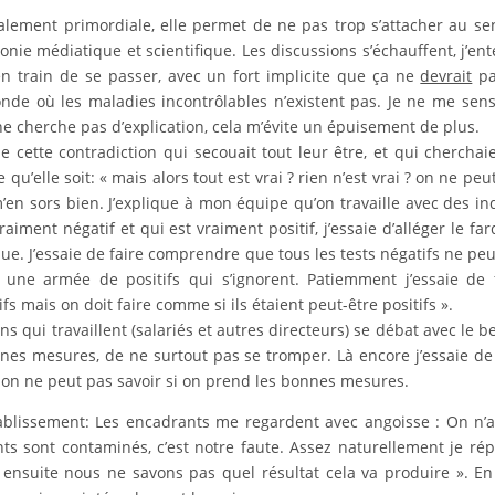
alement primordiale, elle permet de ne pas trop s’attacher au se
nie médiatique et scientifique. Les discussions s’échauffent, j’en
 train de se passer, avec un fort implicite que ça ne
devrait
pa
onde où les maladies incontrôlables n’existent pas. Je ne me sen
e cherche pas d’explication, cela m’évite un épuisement de plus.
e cette contradiction qui secouait tout leur être, et qui cherchai
qu’elle soit: « mais alors tout est vrai ? rien n’est vrai ? on ne peu
’en sors bien. J’explique à mon équipe qu’on travaille avec des in
iment négatif et qui est vraiment positif, j’essaie d’alléger le fa
que. J’essaie de faire comprendre que tous les tests négatifs ne pe
 une armée de positifs qui s’ignorent. Patiemment j’essaie de 
fs mais on doit faire comme si ils étaient peut-être positifs ».
 qui travaillent (salariés et autres directeurs) se débat avec le b
nes mesures, de ne surtout pas se tromper. Là encore j’essaie de
ai, on ne peut pas savoir si on prend les bonnes mesures.
ablissement: Les encadrants me regardent avec angoisse : On n’
idents sont contaminés, c’est notre faute. Assez naturellement je rép
 ensuite nous ne savons pas quel résultat cela va produire ». E