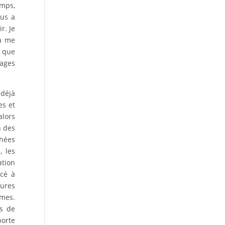
emps,
ous a
r. Je
 à me
t que
uages
 déjà
es et
alors
n des
chées
, les
ation
ncé à
eures
êmes.
es de
porte