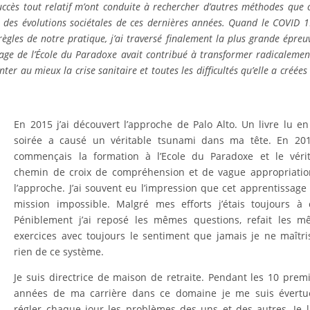
uccès tout relatif m’ont conduite à rechercher d’autres méthodes que c
des évolutions sociétales de ces dernières années. Quand le COVID 1
ègles de notre pratique, j’ai traversé finalement la plus grande épreu
ssage de l’École du Paradoxe avait contribué à transformer radicaleme
er au mieux la crise sanitaire et toutes les difficultés qu’elle a créées
En 2015 j’ai découvert l’approche de Palo Alto. Un livre lu e
soirée a causé un véritable tsunami dans ma tête. En 201
commençais la formation à l’Ecole du Paradoxe et le vérit
chemin de croix de compréhension et de vague appropriatio
l’approche. J’ai souvent eu l’impression que cet apprentissage 
mission impossible. Malgré mes efforts j’étais toujours à 
Péniblement j’ai reposé les mêmes questions, refait les m
exercices avec toujours le sentiment que jamais je ne maîtri
rien de ce système.
Je suis directrice de maison de retraite. Pendant les 10 prem
années de ma carrière dans ce domaine je me suis évertu
régler chaque jour les problèmes des uns et des autres. Je l