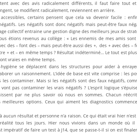
tent avec des avis radicalement différents, il faut faire tout e
hangent, se modifient radicalement, reviennent en arrière.
ccessibles, certains pensent que cela va devenir facile : enf
égatifs. Les négatifs sont donc négatifs mais peut-être faux néga
e collectif entraine une gestion digne des meilleurs jeux de strat
nous étions revenus au collège : « Les ennemis de mes amis son
vec des – font des – mais peut-être aussi des +, des + avec des – 
 être + et – en même temps ? Résultat indéterminé… Le tout est plu
 sont vraies en même temps.
-hygiène se déplacent dans les structures pour aider à enraye
orer un raisonnement. L’idée de base est vite comprise : les pos
 les contaminer. Mais si les négatifs sont des faux négatifs, co
vont pas contaminer les vrais négatifs ? L’esprit logique s’épuise
inissent par ne plus savoir où nous en sommes. Chacun réécri
s meilleures options. Ceux qui aiment les diagnostics commenc
r à aucun résultat et personne n’a raison. Ce qui était vrai hier n’est
réalité tous les jours. Hier nous vivions dans un monde où il 
st impératif de faire un test à J14, que se passe-t-il si on est final