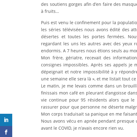
des soutiens gorges afin d’en faire des masque
à fruits…
Puis est venu le confinement pour la popula
les séries télévisées nous avons édité des att
désertes et toutes les portes fermées. No
regardant les uns les autres avec des yeux r
endormis. A 7 heures nous étions seuls au mo
Mon frère, gériatre, recevait des informat
consignes impossibles. Après ses appels je 
dépeignait et notre impossibilité à y répondr
une semaine elle sera là », et me listait tout 
Le matin, je me levais comme dans un brouillard
finissais mon café en pleurant d’angoisse dan
vie continue pour 95 résidents alors que le 
rassurer pour que personne ne déserte malgré
Mon corps traduisait sa panique en me faisant
Nous avons vécu en apnée pendant presque une 
avant le COVID, je n’avais encore rien vu.