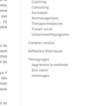
Coaching
lle,
Consulting
comme
Formation
s pas
RH/management
a. Ce
Thérapie/médecine
sible
Travail social
Urbanisme/Paysagisme
Comptes rendus
és ou
esque
Réflexions théoriques
rfois
Témoignages
i les
Apprendre la méthode
Etre client
a, il
Hommages
é des
s mon
 quoi
nd en