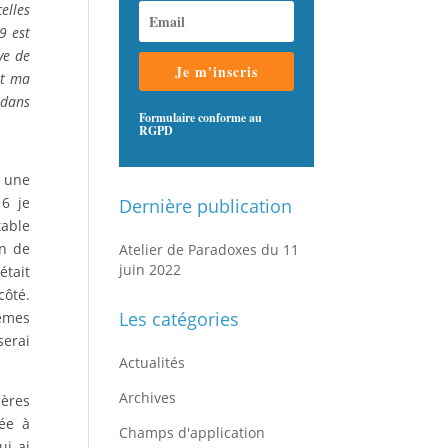
elles
9 est
ve de
Je m'inscris
nt ma
 dans
Formulaire conforme au
RGPD
n une
6 je
Dernière publication
able
n de
Atelier de Paradoxes du 11
juin 2022
était
côté.
Les catégories
êmes
serai
Actualités
Archives
ières
ée à
Champs d'application
ui ai