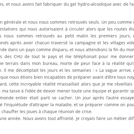
s, et nous avons fait fabriquer du gel hydro-alcoolique avec de l’a
tion générale et nous nous sommes retrouvés seuls. Un peu comme
estations qui nous autorisaient à circuler alors que les routes ét
us nous sommes retrouvés au petit matin les premiers jours, 
onds après avoir chacun traversé la campagne et les villages vid
nde dans un pays comme disparu, et nous attendions la fin du mo
ions des CHU de tout le pays et me téléphonait pour me donne
me terrais dans mon bureau, morte de peur face à la réalité qu’
e. Il me décomptait les jours et les semaines : « La vague arrive,
ce que nous étions bien incapables de préparer avant d’être tous no
, cette incroyable réalité m’assaillait alors que je me réveillais 
s ma tasse à l’idée de devoir mener toute une équipe et garantir q
monde entier était parti se cacher. Un jour après l’autre essay
 l’inquiétude d’attraper la maladie, et se préparer comme on pou
 chauffer les joues à chaque réunion de crise.
année. Nous avons tout affronté. Je croyais faire un métier diff