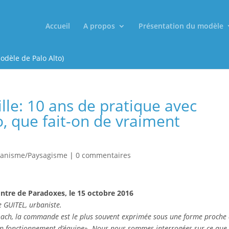
Accueil
A propos
Présentation du modèle
odèle de Palo Alto)
lle: 10 ans de pratique avec
o, que fait-on de vraiment
anisme/Paysagisme
|
0 commentaires
tre de Paradoxes, le 15 octobre 2016
 GUITEL, urbaniste.
coach, la commande est le plus souvent exprimée sous une forme proche
 en fonctionnement d’équipe». Nous nous sommes interrogées sur ce que