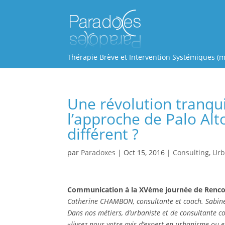
Thérapie Brève et Intervention Systémiques (m
Une révolution tranqui
l’approche de Palo Alt
différent ?
par
Paradoxes
|
Oct 15, 2016
|
Consulting
,
Urb
Communication à la XVème journée de Rencon
Catherine CHAMBON, consultante et coach. Sabine
Dans nos métiers, d’urbaniste et de consultante 
«livrez nous votre avis d’expert en urbanisme ou