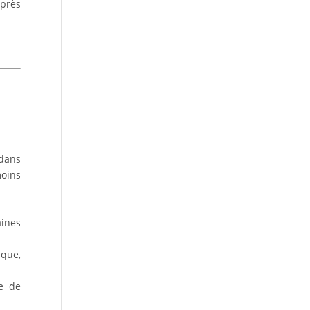
 près
dans
moins
aines
ique,
ue de