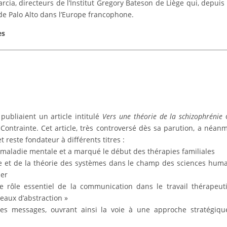
rcia, directeurs de l’Institut Gregory Bateson de Liège qui, depuis
 de Palo Alto dans l’Europe francophone.
es
publiaient un article intitulé
Vers une théorie de la schizophrénie
 Contrainte. Cet article, très controversé dès sa parution, a néan
 reste fondateur à différents titres :
a maladie mentale et a marqué le début des thérapies familiales
que et de la théorie des systèmes dans le champ des sciences hum
ier
r le rôle essentiel de la communication dans le travail thérapeut
veaux d’abstraction »
 des messages, ouvrant ainsi la voie à une approche stratégiq