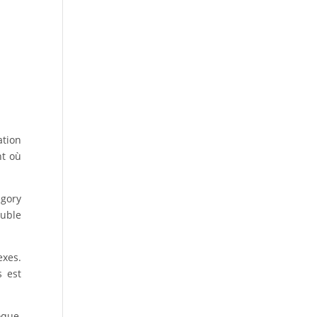
ation
t où
egory
ouble
exes.
s est
oque,