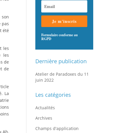
e son
Je m'inscris
e pas
t été
Formulaire conforme au
RGPD
t les
 les
Dernière publication
ns de
et de
Atelier de Paradoxes du 11
juin 2022
ticle
é. La
Les catégories
atrie
tions
Actualités
moins
Archives
Champs d'application
« Ah,