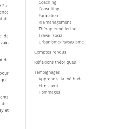
Coaching
 ? ».
Consulting
mence
Formation
nt de
RH/management
Thérapie/médecine
Travail social
pe de
Urbanisme/Paysagisme
voir,
Comptes rendus
nt de
Réflexions théoriques
Témoignages
 pour
Apprendre la méthode
qu’il
Etre client
Hommages
ments
o des
ey et