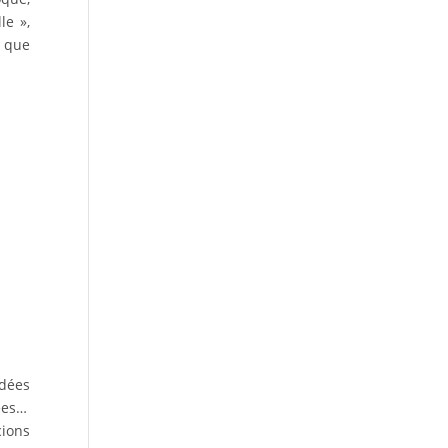
le »,
l que
idées
iées…
cions