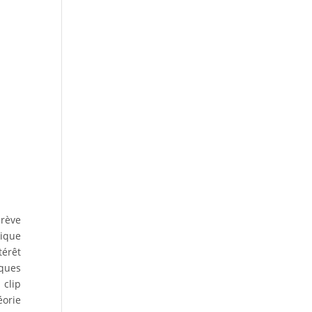
brève
rique
térêt
iques
clip
éorie