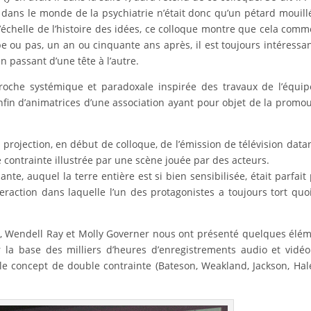
e dans le monde de la psychiatrie n’était donc qu’un pétard mouillé
 l’échelle de l’histoire des idées, ce colloque montre que cela com
 ou pas, un an ou cinquante ans après, il est toujours intéressa
 passant d’une tête à l’autre.
roche systémique et paradoxale inspirée des travaux de l’équi
nfin d’animatrices d’une association ayant pour objet de la promou
 projection, en début de colloque, de l’émission de télévision data
contrainte illustrée par une scène jouée par des acteurs.
te, auquel la terre entière est si bien sensibilisée, était parfait
eraction dans laquelle l’un des protagonistes a toujours tort quoi
 », Wendell Ray et Molly Governer nous ont présenté quelques élé
r la base des milliers d’heures d’enregistrements audio et vidé
 le concept de double contrainte (Bateson, Weakland, Jackson, Hal