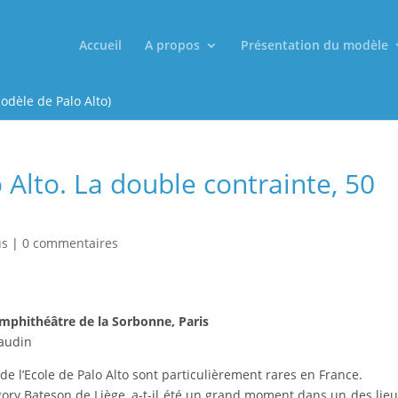
Accueil
A propos
Présentation du modèle
odèle de Palo Alto)
Alto. La double contrainte, 50
us
|
0 commentaires
mphithéâtre de la Sorbonne, Paris
Gaudin
 l’Ecole de Palo Alto sont particulièrement rares en France.
Gregory Bateson de Liège, a-t-il été un grand moment dans un des lieu