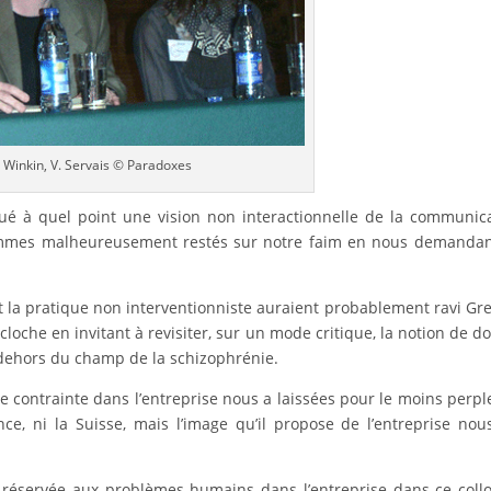
. Winkin, V. Servais © Paradoxes
ué à quel point une vision non interactionnelle de la communic
ommes malheureusement restés sur notre faim en nous demandan
 la pratique non interventionniste auraient probablement ravi Gr
loche en invitant à revisiter, sur un mode critique, la notion de d
n dehors du champ de la schizophrénie.
e contrainte dans l’entreprise nous a laissées pour le moins perpl
ce, ni la Suisse, mais l’image qu’il propose de l’entreprise nou
t réservée aux problèmes humains dans l’entreprise dans ce coll