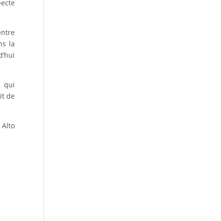
pecte
entre
ns la
d’hui
, qui
it de
 Alto