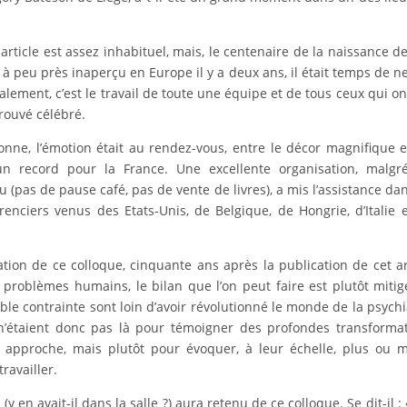
article est assez inhabituel, mais, le centenaire de la naissance d
 à peu près inaperçu en Europe il y a deux ans, il était temps de n
lement, c’est le travail de toute une équipe et de tous ceux qui on
trouvé célébré.
nne, l’émotion était au rendez-vous, entre le décor magnifique e
n record pour la France. Une excellente organisation, malgré
 (pas de pause café, pas de vente de livres), a mis l’assistance da
enciers venus des Etats-Unis, de Belgique, de Hongrie, d’Italie 
ation de ce colloque, cinquante ans après la publication de cet ar
 problèmes humains, le bilan que l’on peut faire est plutôt mitig
ble contrainte sont loin d’avoir révolutionné le monde de la psychi
 n’étaient donc pas là pour témoigner des profondes transforma
le approche, mais plutôt pour évoquer, à leur échelle, plus ou 
ravailler.
en avait-il dans la salle ?) aura retenu de ce colloque. Se dit-il : 