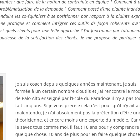
vantes : que faire de la notion de contrainte en équipe ? Comment à p
e problématisation de la demande ? Comment passé d’une plainte individ
uire les co-équipiers à se positionner par rapport à la plainte exp
e pratique et comment intégrer ces outils de façon cohérente ave
t quels clients pour une telle approche ? J’ai fonctionné par tâtonnem
oucieuse de la satisfaction des clients. Je me propose de partager 
——–
Je suis coach depuis quelques années maintenant, je suis
formée à un certain nombre d’outils et j’ai rencontré le mo
de Palo Alto enseigné par l’Ecole du Paradoxe il n’y a pas to
fait cinq ans. Si je vous précise cela c’est pour qu’il n’y ait 
malentendu, je n’ai absolument pas la prétention d’être un
théoricienne, et encore moins une experte du modèle. Car
le savez tous comme moi, il faut 10 ans pour y comprendre
quelque chose, 10 ans de plus pour en faire quelque chose