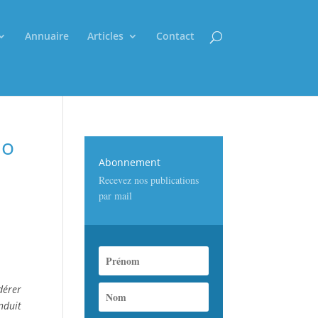
Annuaire
Articles
Contact
lo
Abonnement
Recevez nos publications
par mail
dérer
nduit