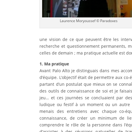
Laurence Moryoussef © Paradoxes
une vision de ce que peuvent être les interv
recherche et questionnement permanents, mes
celles de demain ; ma pratique actuelle est d
1. Ma pratique
Avant Palo Alto je distinguais dans mes acc
d’équipe. L’objectif était de permettre aux co-
partant d’un postulat que mieux on se connaît
des outils de connaissance de soi et je faisais
jeu… et ces journées se concluaient par des p
ludique ou festif à un moment ou un autre p
menais des entretiens avec chaque co-équip
connaissance, de créer un minimum de lien
comprendre le rôle de la personne dans l’équi
d’assister à des réunions naturelles de tra