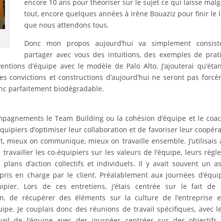
encore 10 ans pour théoriser sur le sujet ce qui laisse mal
tout, encore quelques années à Irène Bouaziz pour finir le l
que nous attendons tous.
Donc mon propos aujourd’hui va simplement consist
partager avec vous des intuitions, des exemples de prat
entions d’équipe avec le modèle de Palo Alto. J’ajouterai qu’éta
 convictions et constructions d’aujourd’hui ne seront pas forc
onc parfaitement biodégradable.
ompagnements le Team Building ou la cohésion d’équipe et le coa
équipiers d’optimiser leur collaboration et de favoriser leur coopéra
, mieux on communique, mieux on travaille ensemble. J’utilisais 
 travailler les co-équipiers sur les valeurs de l’équipe, leurs règl
lans d’action collectifs et individuels. Il y avait souvent un a
ris en charge par le client. Préalablement aux journées d’équi
ier. Lors de ces entretiens, j’étais centrée sur le fait de 
, de récupérer des éléments sur la culture de l’entreprise e
pe. Je couplais donc des réunions de travail spécifiques, avec le
vail de l’équipe avec des journées centrées sur des objectifs