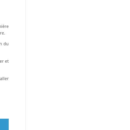
mière
re.
on du
er et
aller