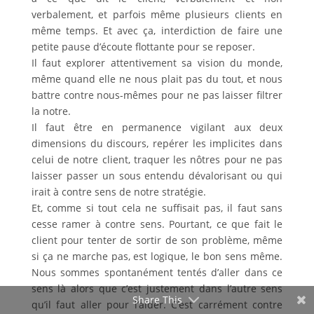
verbalement, et parfois même plusieurs clients en
même temps. Et avec ça, interdiction de faire une
petite pause d’écoute flottante pour se reposer.
Il faut explorer attentivement sa vision du monde,
même quand elle ne nous plait pas du tout, et nous
battre contre nous-mêmes pour ne pas laisser filtrer
la notre.
Il faut être en permanence vigilant aux deux
dimensions du discours, repérer les implicites dans
celui de notre client, traquer les nôtres pour ne pas
laisser passer un sous entendu dévalorisant ou qui
irait à contre sens de notre stratégie.
Et, comme si tout cela ne suffisait pas, il faut sans
cesse ramer à contre sens. Pourtant, ce que fait le
client pour tenter de sortir de son problème, même
si ça ne marche pas, est logique, le bon sens même.
Nous sommes spontanément tentés d’aller dans ce
sens là alors que c’est justement dans l’autre sens
Share This
qu’il faut aller pour l’aider. C’est carrément contre