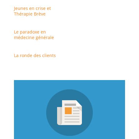
Jeunes en crise et
Thérapie Brève
Le paradoxe en
médecine générale
La ronde des clients