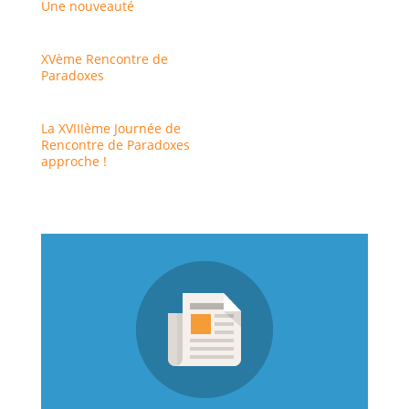
Une nouveauté
XVème Rencontre de
Paradoxes
La XVIIIème Journée de
Rencontre de Paradoxes
approche !