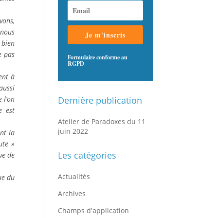
vons,
 nous
Je m'inscris
 bien
e pas
Formulaire conforme au
RGPD
ent à
aussi
 l’on
Dernière publication
e est
Atelier de Paradoxes du 11
juin 2022
nt la
ute »
Les catégories
ue de
Actualités
ue du
Archives
Champs d'application