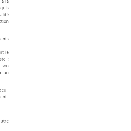
 à la
cquis
alité
ction
ments
nt le
ste :
e son
ur un
 peu
ment
autre