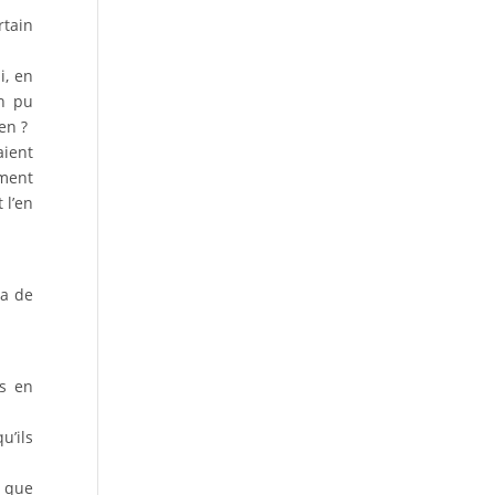
rtain
i, en
en pu
en ?
aient
mment
 l’en
ra de
ts en
u’ils
r que