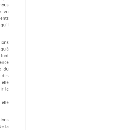
 nous
r, en
ments
qu’il
sions
squ’à
 font
rence
ra du
x des
 elle
ir le
-elle
sions
de la