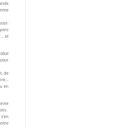
ande
comme
post-
ayons
r… et
lobal
 pour
t, de
aire…
ou en
sonne
ions.
 s’en
ontre