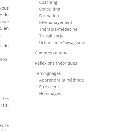
Coaching
 Nous
Consulting
le du
Formation
volué
RH/management
s, en
Thérapie/médecine
.
Travail social
Urbanisme/Paysagisme
et du
Comptes rendus
 non-
Réflexions théoriques
.
Témoignages
Apprendre la méthode
Etre client
Hommages
r les
rait-
ec la