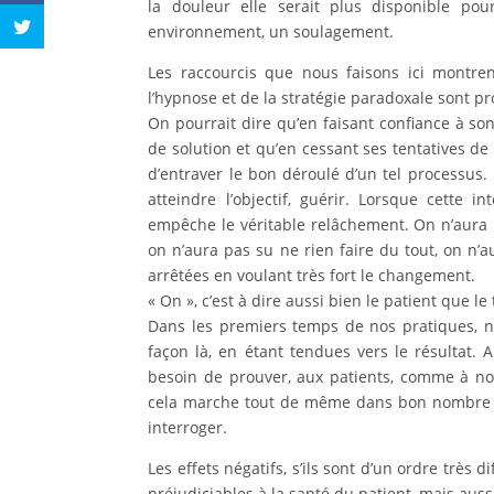
la douleur elle serait plus disponible po
environnement, un soulagement.
Les raccourcis que nous faisons ici montren
l’hypnose et de la stratégie paradoxale sont p
On pourrait dire qu’en faisant confiance à son
de solution et qu’en cessant ses tentatives de s
d’entraver le bon déroulé d’un tel processus.
atteindre l’objectif, guérir. Lorsque cette
empêche le véritable relâchement. On n’aura p
on n’aura pas su ne rien faire du tout, on n’a
arrêtées en voulant très fort le changement.
« On », c’est à dire aussi bien le patient que l
Dans les premiers temps de nos pratiques, n
façon là, en étant tendues vers le résultat. 
besoin de prouver, aux patients, comme à nou
cela marche tout de même dans bon nombre de
interroger.
Les effets négatifs, s’ils sont d’un ordre très
préjudiciables à la santé du patient, mais auss