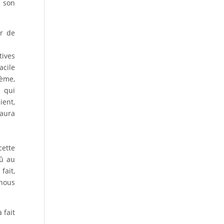
c son
er de
tives
acile
lème,
n qui
ient,
 aura
cette
dû au
fait,
 nous
 fait