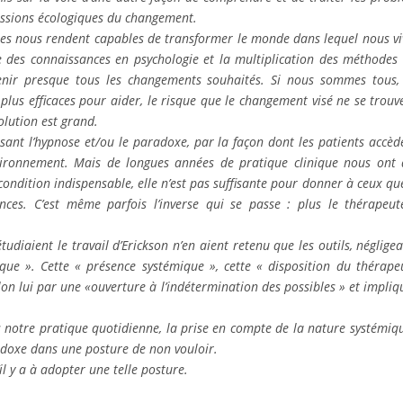
cussions écologiques du changement.
ues nous rendent capables de transformer le monde dans lequel nous vi
e des connaissances en psychologie et la multiplication des méthodes
tenir presque tous les changements souhaités. Si nous sommes tous,
 plus efficaces pour aider, le risque que le changement visé ne se trouv
lution est grand.
sant l’hypnose et/ou le paradoxe, par la façon dont les patients accèd
nvironnement. Mais de longues années de pratique clinique nous ont 
condition indispensable, elle n’est pas suffisante pour donner à ceux que
ences. C’est même parfois l’inverse qui se passe : plus le thérapeut
tudiaient le travail d’Erickson n’en aient retenu que les outils, négligea
que ». Cette « présence systémique », cette « disposition du thérape
lon lui par une «ouverture à l’indétermination des possibles » et impliq
otre pratique quotidienne, la prise en compte de la nature systémiq
adoxe dans une posture de non vouloir.
il y a à adopter une telle posture.