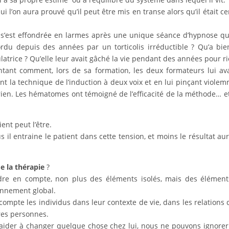
l’on aura prouvé qu’il peut être mis en transe alors qu’il était ce
s’est effondrée en larmes après une unique séance d’hypnose qu
du depuis des années par un torticolis irréductible ? Qu’a bi
ulatrice ? Qu’elle leur avait gâché la vie pendant des années pour ri
ntant comment, lors de sa formation, les deux formateurs lui av
ant la technique de l’induction à deux voix et en lui pinçant viole
t rien. Les hématomes ont témoigné de l’efficacité de la méthode… et
ent peut l’être.
us il entraine le patient dans cette tension, et moins le résultat au
de la thérapie
?
ndre en compte, non plus des éléments isolés, mais des élémen
ronnement global.
mpte les individus dans leur contexte de vie, dans les relations q
res personnes.
l’aider à changer quelque chose chez lui, nous ne pouvons ignore