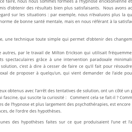
 ce faire, nous nous sommes formées à l’hypnose ericksonienne et
is d’obtenir des résultats bien plus satisfaisants. Nous avons a
ard sur les situations : par exemple, nous n’évaluons plus la qu
e norme de bonne santé mentale, mais en nous référant à la satisfa
e, une technique toute simple qui permet d’obtenir des change
e autres, par le travail de Milton Erickson qui utilisait fréquemme
s spectaculaires grâce à une intervention paradoxale minimali
solution, c’est à dire à cesser de faire ce qu’il fait pour résoudr
oxal de proposer à quelqu’un, qui vient demander de l’aide po
ux obtenus avec l’arrêt des tentatives de solution, ont un côté un
 fascine, qui suscite la curiosité : Comment cela se fait-il ? Com
mes de l’hypnose et plus largement des psychothérapies, est encore
ces, de l’ordre des hypothèses.
es des hypothèses faites sur ce que produisaient l’une et l’