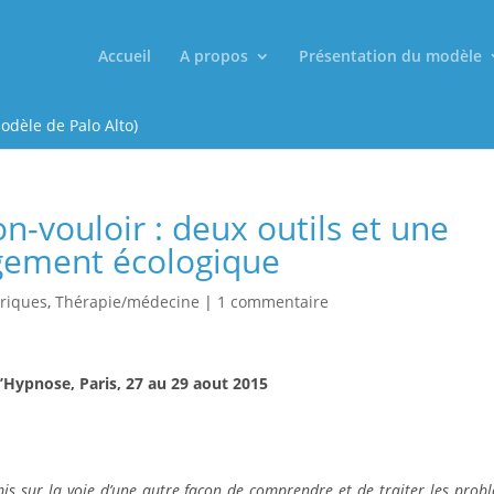
Accueil
A propos
Présentation du modèle
odèle de Palo Alto)
-vouloir : deux outils et une
gement écologique
oriques
,
Thérapie/médecine
|
1 commentaire
Hypnose, Paris, 27 au 29 aout 2015
is sur la voie d’une autre façon de comprendre et de traiter les prob