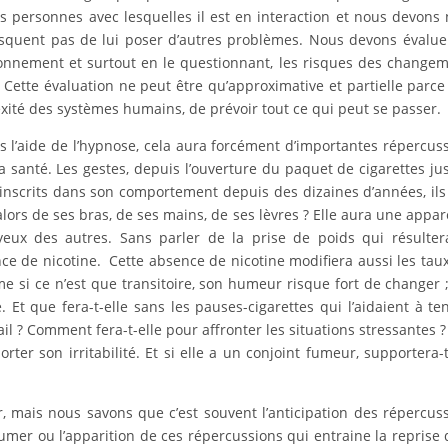
 personnes avec lesquelles il est en interaction et nous devons
risquent pas de lui poser d’autres problèmes. Nous devons évalue
onnement et surtout en le questionnant, les risques des change
 Cette évaluation ne peut être qu’approximative et partielle parce 
exité des systèmes humains, de prévoir tout ce qui peut se passer.
 l’aide de l’hypnose, cela aura forcément d’importantes répercus
a santé. Les gestes, depuis l’ouverture du paquet de cigarettes ju
inscrits dans son comportement depuis des dizaines d’années, ils
 alors de ses bras, de ses mains, de ses lèvres ? Elle aura une appa
eux des autres. Sans parler de la prise de poids qui résulte
e de nicotine. Cette absence de nicotine modifiera aussi les tau
si ce n’est que transitoire, son humeur risque fort de changer ;
 Et que fera-t-elle sans les pauses-cigarettes qui l’aidaient à ten
l ? Comment fera-t-elle pour affronter les situations stressantes ?
ter son irritabilité. Et si elle a un conjoint fumeur, supportera-t
, mais nous savons que c’est souvent l’anticipation des répercus
umer ou l’apparition de ces répercussions qui entraine la reprise 