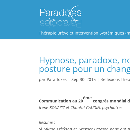
Thérapie Brève et Intervention Systémiques (m
Hypnose, paradoxe, non
posture pour un chan
par
Paradoxes
|
Sep 30, 2015
|
Réflexions thé
ème
Communication au 20
congrès mondial d’
Irène BOUAZIZ et Chantal GAUDIN, psychiatres
Résumé :
Si Milton Erickson et Gregory Bateson nous ont m