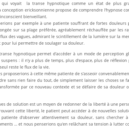
lle qui voyait la transe hypnotique comme un état de plus gr
, la conception ericksonnienne propose de comprendre l’hypnose 
inconscient bienveillant.
serions par exemple à une patiente souffrant de fortes douleurs 
longée sur sa plage préférée, agréablement réchauffée par les r
eflux des vagues, admirant le scintillement de la lumière sur la me
t pour lui permettre de soulager sa douleur.
 transe hypnotique permet d’accéder à un mode de perception g
suspens : il n’y a plus de temps, plus d’espace, plus de réflexion
eul reste le flux de la vie.
us proposerions à cette même patiente de s’asseoir convenablemen
ndre sans rien faire du tout, de simplement laisser les choses se f
transformée par ce nouveau contexte et se défaire de sa douleur 
atives de solution est un moyen de redonner de la liberté à une per
ouvant cette liberté, le patient peut accéder à de nouvelles solut
patiente d’observer attentivement sa douleur, sans chercher à
ments … et nous penserions qu’en relâchant sa tension à lutter c