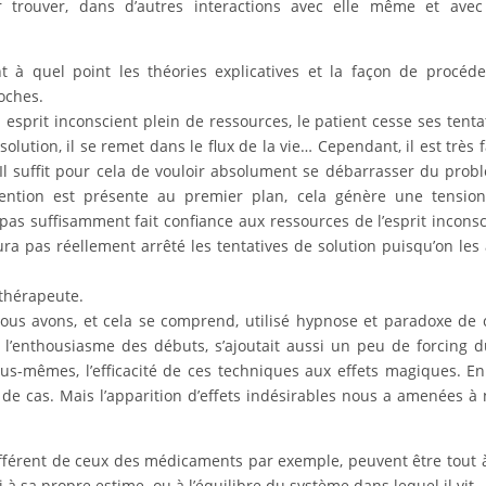
ur trouver, dans d’autres interactions avec elle même et ave
t à quel point les théories explicatives et la façon de procéd
roches.
 esprit inconscient plein de ressources, le patient cesse ses tenta
olution, il se remet dans le flux de la vie… Cependant, il est très f
 Il suffit pour cela de vouloir absolument se débarrasser du prob
 intention est présente au premier plan, cela génère une tensio
as suffisamment fait confiance aux ressources de l’esprit inconsc
ura pas réellement arrêté les tentatives de solution puisqu’on les
e thérapeute.
ous avons, et cela se comprend, utilisé hypnose et paradoxe de 
A l’enthousiasme des débuts, s’ajoutait aussi un peu de forcing 
s-mêmes, l’efficacité de ces techniques aux effets magiques. En 
 cas. Mais l’apparition d’effets indésirables nous a amenées à
 différent de ceux des médicaments par exemple, peuvent être tout à
i à sa propre estime ou à l’équilibre du système dans lequel il vit.