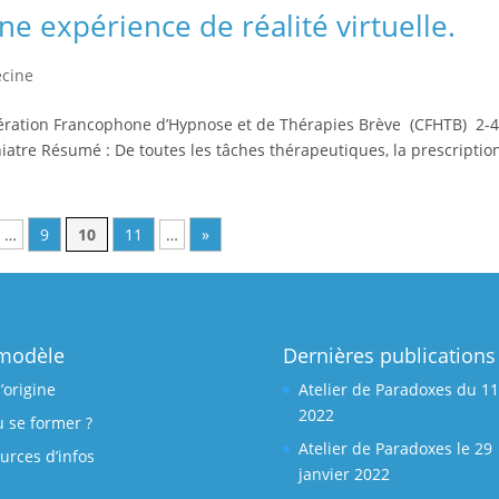
e expérience de réalité virtuelle.
cine
ration Francophone d’Hypnose et de Thérapies Brève (CFHTB) 2-
hiatre Résumé : De toutes les tâches thérapeutiques, la prescriptio
…
9
10
11
…
»
modèle
Dernières publications
l’origine
Atelier de Paradoxes du 11
2022
 se former ?
Atelier de Paradoxes le 29
urces d’infos
janvier 2022