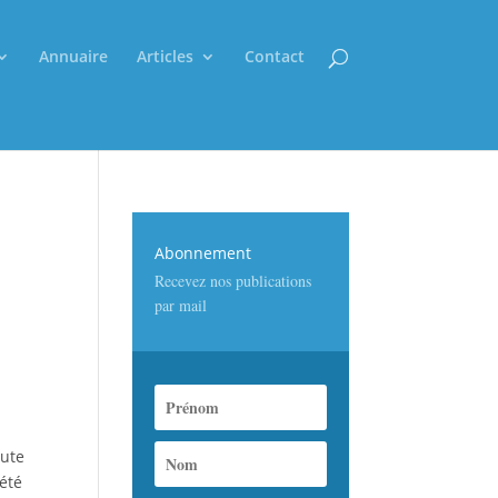
Annuaire
Articles
Contact
Abonnement
Recevez nos publications
par mail
eute
 été