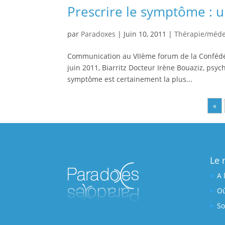
Prescrire le symptôme : un
par
Paradoxes
|
Juin 10, 2011
|
Thérapie/méde
Communication au VIIème forum de la Confédé
juin 2011, Biarritz Docteur Irène Bouaziz, psyc
symptôme est certainement la plus...
«
Le 
A 
Où
So