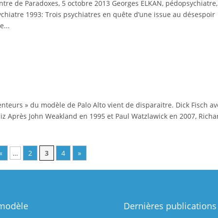
tre de Paradoxes, 5 octobre 2013 Georges ELKAN, pédopsychiatre,
hiatre 1993: Trois psychiatres en quête d’une issue au désespoir
e...
enteurs » du modèle de Palo Alto vient de disparaitre. Dick Fisch a
aziz Après John Weakland en 1995 et Paul Watzlawick en 2007, Richa
«
…
2
3
4
»
modèle
Dernières publications