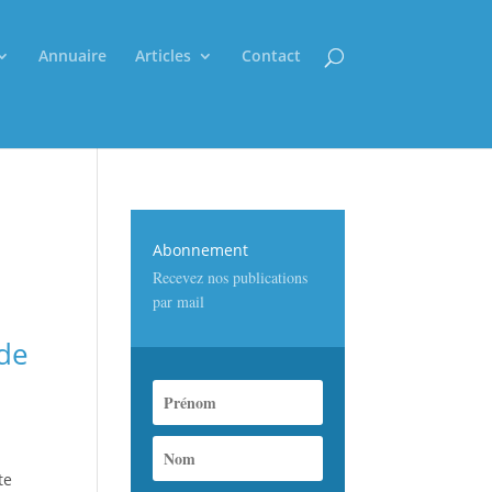
Annuaire
Articles
Contact
Abonnement
Recevez nos publications
par mail
ide
te