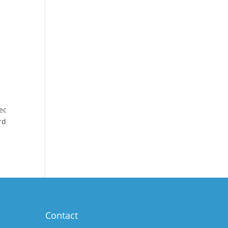
vec
rd
Contact