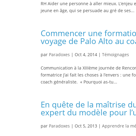
RH Aider une personne à aller mieux. L’enjeu es
jeune en âge, qui se persuade au gré de ses...
Commencer une formation p
voyage de Palo Alto au co
par
Paradoxes
|
Oct 4, 2014
|
Témoignages
Communication à la XIIIème journée de Rencon
formatrice J’ai fait les choses à l’envers : un
coach généraliste. « Pourquoi as-tu...
En quête de la maîtrise du
expert du modèle pour l’u
par
Paradoxes
|
Oct 5, 2013
|
Apprendre la m