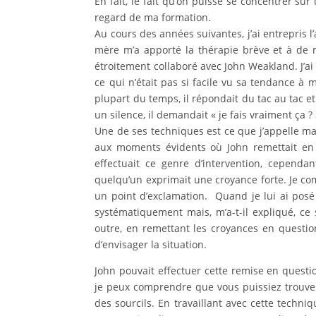
En fait, le fait qu’on puisse se concentrer s
regard de ma formation.
Au cours des années suivantes, j’ai entrepris 
mère m’a apporté la thérapie brève et à de 
étroitement collaboré avec John Weakland. J’ai 
ce qui n’était pas si facile vu sa tendance à ma
plupart du temps, il répondait du tac au tac et
un silence, il demandait « je fais vraiment ça ? 
Une de ses techniques est ce que j’appelle ma
aux moments évidents où John remettait en q
effectuait ce genre d’intervention, cependa
quelqu’un exprimait une croyance forte. Je com
un point d’exclamation. Quand je lui ai posé 
systématiquement mais, m’a-t-il expliqué, ce
outre, en remettant les croyances en question,
d’envisager la situation.
John pouvait effectuer cette remise en questi
je peux comprendre que vous puissiez trouve
des sourcils. En travaillant avec cette techni