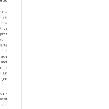
le au
de ma
 j’ai
déo),
t. La
après
ve.
verte
où il
s que
t met
re si
s. En
façon
que «
ement
emise