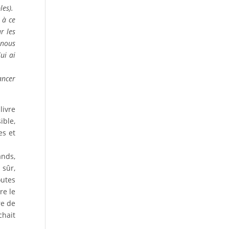
les).
s
à
ce
r les
nous
lui ai
ancer
livre
ible,
es et
ands,
 sûr,
outes
re le
re de
chait