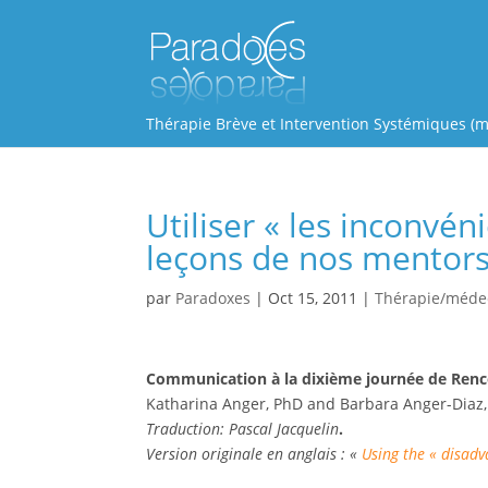
Thérapie Brève et Intervention Systémiques (m
Utiliser « les inconvé
leçons de nos mentor
par
Paradoxes
|
Oct 15, 2011
|
Thérapie/méde
Communication à la dixième journée de Renc
Katharina Anger, PhD and Barbara Anger-Diaz
Traduction: Pascal Jacquelin
.
Version originale en anglais : «
Using the « disad