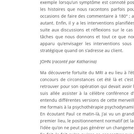
exemple lorsqu’un symptôme est connoté posi
les histoires que nous racontons parfois pou
occasions de faire des commentaire à 180° ; a
autant. Enfin, il y a les interventions planifié
suite aux discussions et réflexions sur le ca
tâches que nous donnons et tout ce que nous
apparu qu’envisager les interventions sous 
stratégique quand on s’adresse au client.
JOHN (
racont
é
par Katharina)
Ma découverte fortuite du MRI a eu lieu à l
concours de circonstances cet été là et c’es
retrouver pour son opération qui devait avoir
suis allée assister à la célèbre conférence 
entendu différentes versions de cette merveil
me formais à la psychothérapie psychodynamiqu
En écoutant Paul ce matin-là, j’ai vu un gra
premier lieu, le positionnement normatif (et l
l’idée qu’on ne peut pas générer un change