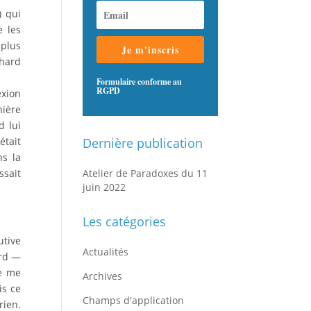
) qui
e les
 plus
Je m'inscris
chard
Formulaire conforme au
RGPD
exion
nière
d lui
était
Dernière publication
ns la
ssait
Atelier de Paradoxes du 11
juin 2022
Les catégories
utive
Actualités
ord —
e me
Archives
is ce
Champs d'application
rien.