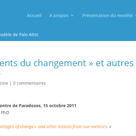
Accueil
A propos
Présentation du modèle
odèle de Palo Alto)
nients du changement » et autres
s
cine
|
0 commentaires
ontre de Paradoxes, 15 octobre 2011
, PhD
vantages of change » and other lessons from our mentors
. »