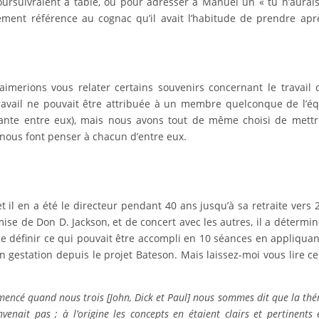
ursuivraient à table, ou pour adresser à Manuel un « tu n’aurai
ement référence au cognac qu’il avait l’habitude de prendre apr
imerions vous relater certains souvenirs concernant le travail q
 travail ne pouvait être attribuée à un membre quelconque de l’é
onstante entre eux), mais nous avons tout de même choisi de mett
nous font penser à chacun d’entre eux.
t il en a été le directeur pendant 40 ans jusqu’à sa retraite vers 
ise de Don D. Jackson, et de concert avec les autres, il a détermin
 de définir ce qui pouvait être accompli en 10 séances en appliquan
n gestation depuis le projet Bateson. Mais laissez-moi vous lire c
menc
é
quand nous trois [John, Dick et Paul] nous sommes dit que la th
é
nvenait pas ;
à
l’origine les concepts en
é
taient clairs et pertinents e