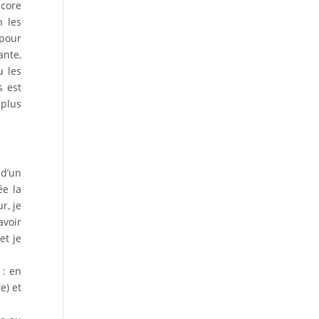
ncore
n les
 pour
ante,
u les
s est
 plus
 d’un
ée la
r, je
avoir
et je
 : en
e) et