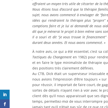
offraient un moyen tr
è
s utile de s’
é
carter de la th
Nous
é
tions tous d’accord que la th
é
rapie famili
sujet, nous avons commenc
é
à
envisager de
“
fair
id
é
es qui rendraient la th
é
rapie plus
“
propre
”
e
comptions faire et je lui ai demand
é
de nous aid
dit que je m
è
nerai le projet
à
bien m
ê
me sans son
Il a souri et dit
“
je vous trouve le financement
”
e
durant deux ann
é
es. Et nous avons commenc
é
.
»
À notre avis, ce qui a été essentiel, c’est sa 
Tactiques du Changement
en 1982) pour rendre 
et en faire le type minimaliste de thérapie q
des positions très clairement définies.
Au CTB, Dick était un superviseur inlassable 
nous avions l’impression d’être toujours « sur 
pour réussir, il importait de faire court, de g
sortes de détails n’ayant rien à voir avec le 
client dès qu’il nous apparaissait que ses digr
temps, permettez-moi de vous interrompre pour 
jamais tant qu’il n’était pas sûr de ce que ce cl