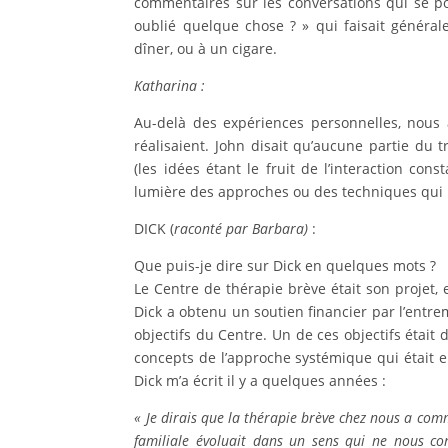
commentaires sur les conversations qui se po
oublié quelque chose ? » qui faisait général
dîner, ou à un cigare.
Katharina :
Au-delà des expériences personnelles, nous a
réalisaient. John disait qu’aucune partie du
(les idées étant le fruit de l’interaction c
lumière des approches ou des techniques qui 
DICK (
racont
é
par Barbara)
:
Que puis-je dire sur Dick en quelques mots ?
Le Centre de thérapie brève était son projet, e
Dick a obtenu un soutien financier par l’entrem
objectifs du Centre. Un de ces objectifs était
concepts de l’approche systémique qui était e
Dick m’a écrit il y a quelques années :
«
Je dirais que la th
é
rapie br
è
ve chez nous a com
familiale
é
voluait dans un sens qui ne nous co