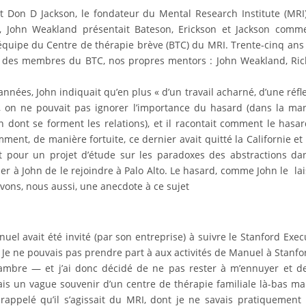
Don D Jackson, le fondateur du Mental Research Institute (MRI
son, John Weakland présentait Bateson, Erickson et Jackson comm
l’équipe du Centre de thérapie brève (BTC) du MRI. Trente-cinq ans
e des membres du BTC, nos propres mentors : John Weakland, Ri
nées, John indiquait qu’en plus « d’un travail acharné, d’une réfl
, on ne pouvait pas ignorer l’importance du hasard (dans la ma
n dont se forment les relations), et il racontait comment le hasar
ment, de manière fortuite, ce dernier avait quitté la Californie et 
pour un projet d’étude sur les paradoxes des abstractions da
 à John de le rejoindre à Palo Alto. Le hasard, comme John le lai
avons, nous aussi, une anecdote à ce sujet
l avait été invité (par son entreprise) à suivre le Stanford Exec
 Je ne pouvais pas prendre part à aux activités de Manuel à Stanf
mbre — et j’ai donc décidé de ne pas rester à m’ennuyer et d
vais un vague souvenir d’un centre de thérapie familiale là-bas ma
rappelé qu’il s’agissait du MRI, dont je ne savais pratiquement 