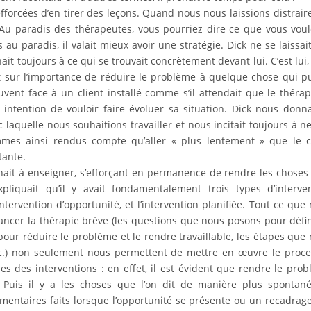
orcées d’en tirer des leçons. Quand nous nous laissions distrair
 « Au paradis des thérapeutes, vous pourriez dire ce que vous voul
 au paradis, il valait mieux avoir une stratégie. Dick ne se laissai
enait toujours à ce qui se trouvait concrètement devant lui. C’est lui,
ait sur l’importance de réduire le problème à quelque chose qui p
ouvent face à un client installé comme s’il attendait que le théra
intention de vouloir faire évoluer sa situation. Dick nous donna
 laquelle nous souhaitions travailler et nous incitait toujours à n
mmes ainsi rendus compte qu’aller « plus lentement » que le c
tante.
enait à enseigner, s’efforçant en permanence de rendre les choses
pliquait qu’il y avait fondamentalement trois types d’interve
intervention d’opportunité, et l’intervention planifiée. Tout ce que
ancer la thérapie brève (les questions que nous posons pour défin
 pour réduire le problème et le rendre travaillable, les étapes que
tc.) non seulement nous permettent de mettre en œuvre le proc
s des interventions : en effet, il est évident que rendre le pro
. Puis il y a les choses que l’on dit de manière plus spontan
entaires faits lorsque l’opportunité se présente ou un recadrag