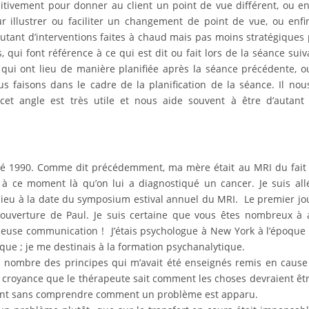
tivement pour donner au client un point de vue différent, ou e
r illustrer ou faciliter un changement de point de vue, ou enfi
utant d’interventions faites à chaud mais pas moins stratégiques
es, qui font référence à ce qui est dit ou fait lors de la séance suiv
s qui ont lieu de manière planifiée après la séance précédente, o
 faisons dans le cadre de la planification de la séance. Il nou
cet angle est très utile et nous aide souvent à être d’autant
’été 1990. Comme dit précédemment, ma mère était au MRI du fait
t à ce moment là qu’on lui a diagnostiqué un cancer. Je suis all
 lieu à la date du symposium estival annuel du MRI. Le premier jou
d’ouverture de Paul. Je suis certaine que vous êtes nombreux à 
leuse communication ! J’étais psychologue à New York à l’époque 
e ; je me destinais à la formation psychanalytique.
nd nombre des principes qui m’avait été enseignés remis en cause
a croyance que le thérapeute sait comment les choses devraient êtr
ment sans comprendre comment un problème est apparu.