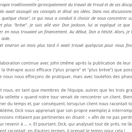
é
rapie traditionnelle (principalement du travail de Freud et de ses discip
ale avait assoupli ses concepts et dilu
é
ses id
é
es. Dans nos discussion
e quelque chose
”
, ce qui nous a conduit
à
choisir de nous concentrer su
t plus
“
br
è
ve
”
. Je suis all
é
voir Don Jackson, lui ai expliqu
é
ce que 
er en nous trouvant un financement. Au d
é
but, Don a h
é
sit
é
. Alors, je 
 aide.
t environ un mois plus tard il avait trouv
é
quelqu’un pour nous fin
collaboration continue avec John (même après la publication de leur 
la thérapie aussi efficace (“plus propre” et “plus brève”) que poss
ue nous nous efforçons de pratiquer, mais avec toutefois des phas
et nous, en tant que membres de l’équipe, autres que les trois gr
la sellette » quand notre tour venait de rencontrer un client. Bien
agner du temps et, par conséquent, lorsqu’un client nous racontait t
problème, Dick nous apprenait (par son propre exemple) à interromp
essions n’étaient pas pertinentes en disant : « afin de ne pas perd
revenir à … ». Et pourtant, Dick, qui analysait tout de près, ne lâ
ient racontait; en d’autres termes, il prenait le temps pour cela !