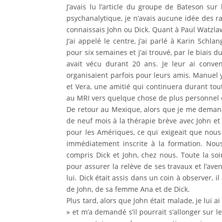
J’avais lu l’article du groupe de Bateson su
psychanalytique, je n’avais aucune idée des r
connaissais John ou Dick. Quant à Paul Watzla
J’ai appelé le centre, j’ai parlé à Karin Schla
pour six semaines et j’ai trouvé, par le biais
avait vécu durant 20 ans. Je leur ai conve
organisaient parfois pour leurs amis. Manuel y 
et Vera, une amitié qui continuera durant tou
au MRI vers quelque chose de plus personnel e
De retour au Mexique, alors que je me demand
de neuf mois à la thérapie brève avec John e
pour les Amériques, ce qui exigeait que nous 
immédiatement inscrite à la formation. Nous
compris Dick et John, chez nous. Toute la soi
pour assurer la relève de ses travaux et l’av
lui. Dick était assis dans un coin à observer, 
de John, de sa femme Ana et de Dick.
Plus tard, alors que John était malade, je lui 
» et m’a demandé s’il pourrait s’allonger sur l