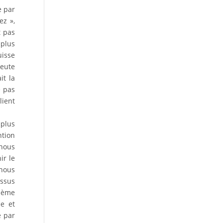
e par
ez »,
t pas
 plus
uisse
peute
it la
e pas
lient
 plus
ntion
 nous
ir le
 nous
essus
blème
ée et
e par