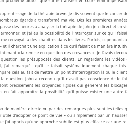
ur un problème plutôt que sur le transfert en cours était impensab
l’apprentissage de la thérapie brève. Je dis souvent que le cancer 
nombreux égards a transformé ma vie. Dès les premières années,
passé des heures à analyser la thérapie de John (en direct et en vi
rmonner, et j’ai eu la possibilité de l’interroger sur ce qu’il faisai
 me renvoyait à des chapitres dans les livres. Parfois, cependant, 
» et il cherchait une explication à ce qu’il faisait de manière intuiti
intenant « la remise en question des croyances ». Je l’avais décou
uestion les présupposés des clients. En regardant les vidéos 
nt, j’ai remarqué qu’il le faisait systématiquement chaque foi
pare cela au fait de mettre un point d’interrogation là où le clien
la question, John a reconnu qu’il n’avait pas conscience de le fai
 sont précisément les croyances rigides qui génèrent les blocage
 on fait apparaître la possibilité qu’il puisse exister une autre 
on de manière directe ou par des remarques plus subtiles telles 
r utile d’adopter ce point-de-vue » ou simplement par un hauss
que j’ai appris qu’une approche subtile est plus efficace car une r