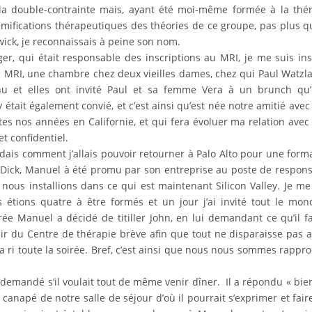
r la double-contrainte mais, ayant été moi-même formée à la thé
amifications thérapeutiques des théories de ce groupe, pas plus q
wick, je reconnaissais à peine son nom.
nger, qui était responsable des inscriptions au MRI, je me suis ins
 du MRI, une chambre chez deux vieilles dames, chez qui Paul Watzl
nu et elles ont invité Paul et sa femme Vera à un brunch qu’
était également convié, et c’est ainsi qu’est née notre amitié avec
tes nos années en Californie, et qui fera évoluer ma relation avec
t confidentiel.
ais comment j’allais pouvoir retourner à Palo Alto pour une form
t Dick, Manuel à été promu par son entreprise au poste de respon
nous installions dans ce qui est maintenant Silicon Valley. Je me
 étions quatre à être formés et un jour j’ai invité tout le mon
rée Manuel a décidé de titiller John, en lui demandant ce qu’il fa
enir du Centre de thérapie brève afin que tout ne disparaisse pas 
il a ri toute la soirée. Bref, c’est ainsi que nous nous sommes rappr
ai demandé s’il voulait tout de même venir dîner. Il a répondu « bie
e canapé de notre salle de séjour d’où il pourrait s’exprimer et fair