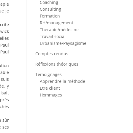
Coaching
rapie
Consulting
ue je
Formation
RH/management
crite
Thérapie/médecine
awick
Travail social
elles
Urbanisme/Paysagisme
 Paul
 Paul
Comptes rendus
Réflexions théoriques
ation
sable
Témoignages
 suis
Apprendre la méthode
de, y
Etre client
isait
Hommages
après
ochés
n sûr
e ses