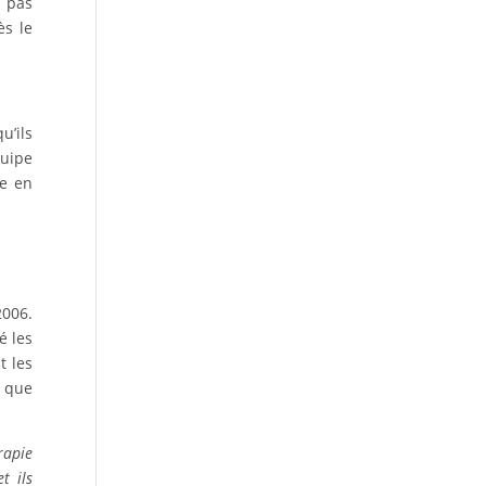
s pas
ès le
u’ils
quipe
re en
2006.
é les
t les
e que
rapie
t ils