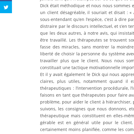
Dick était méthodique et nous nous sommes eff
un client désagréable, il souriait et disait :
sous-entendant qu’en l’espèce, c’est à dire pas
distraire par le discours intellectuel, et s’en t
que les deux autres, à notre avis, qui insist
être travaillé. Les thérapeutes se trouvent s
fasse des miracles, sans montrer la moindre 
liberté de choisir la personne du système avec
travailler plus que le client. Nous nous so
constituait une tactique motivationnelle impor
Et il y avait également le Dick qui nous appr
claires, plus utiles, notamment quand il ex
thérapeutiques : l’intervention procédurale, l’
faisons en tant que thérapeutes pour faire av
problème, pour aider le client à hiérarchiser,
suivons, les consignes que nous donnons, e
thérapeutique mais constituent en elles-même
gérable est en général utile pour le client
certainement moins planifiée, comme les comm