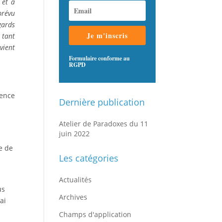
 et à
prévu
gards
Je m'inscris
 tant
vient
Formulaire conforme au
RGPD
sence
Dernière publication
Atelier de Paradoxes du 11
juin 2022
re de
Les catégories
Actualités
us
Archives
ai
Champs d'application