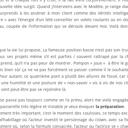
uvelle idée surgit. Quand j’interviens avec le Modèle, je range da
 surprends à les asséner à mon client comme des Vérités Intellig
e » avec l’énergie d’un télé-conseiller en volets roulants ou en d
au, coupée de l’information qui se déroule devant moi. Voilà do
ue la vie lui propose. La fameuse position basse n’est pas son tru
s ses projets même s’il est parfois / souvent rattrapé par la c
u’il prend, qu’il n’a pas peur de montrer. Pompon « joue « à être le 
is bien sûr ça ne va pas forcément se passer comme il le souhait
Pour autant, ce quatrième pont a plutôt des allures de fossé, car 
 une humilité et une posture de « non-savoir » vis à vis de nos cl
vont peut-être pas se rejoindre là.
e se passe pas toujours comme on l’a prévu, alors me voilà engagé
 passerelle très légère et instable je veux évoquer
la préparation
.
moment très important, c’est le moment des coulisses, ce temps exc
d’habillage où l’acteur investit le personnage du clown, avec sa f
oment où, selon la formule consacrée, l’acteur ou l’actrice se « cha