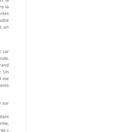
ns la
entes
ouble
nc un
c car
hute,
grand
e. Un
il me
ients
e sur
itant
orme,
rge »