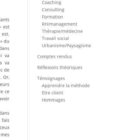
Coaching
Consulting
Formation
ants
RH/management
 est
Thérapie/médecine
 est.
Travail social
 » du
Urbanisme/Paysagisme
 dans
ui va
Comptes rendus
a va
Réflexions théoriques
ec de
. Or,
Témoignages
leurs
Apprendre la méthode
de ce
Etre client
avoir
Hommages
 dans
 fais
 ceux
r mes