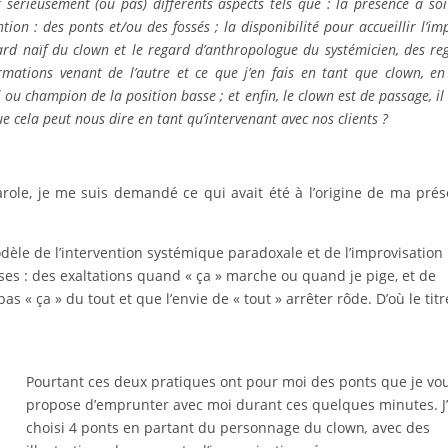
r sérieusement (ou pas) différents aspects tels que : la présence à soi
ion : des ponts et/ou des fossés ; la disponibilité pour accueillir l’im
gard naïf du clown et le regard d’anthropologue du systémicien, des re
mations venant de l’autre et ce que j’en fais en tant que clown, en
ou champion de la position basse ; et enfin, le clown est de passage, il 
que cela peut nous dire en tant qu’intervenant avec nos clients ?
arole, je me suis demandé ce qui avait été à l’origine de ma pré
èle de l’intervention systémique paradoxale et de l’improvisation
s : des exaltations quand « ça » marche ou quand je pige, et de
 « ça » du tout et que l’envie de « tout » arrêter rôde. D’où le tit
Pourtant ces deux pratiques ont pour moi des ponts que je vo
propose d’emprunter avec moi durant ces quelques minutes. J’
choisi 4 ponts en partant du personnage du clown
,
avec des