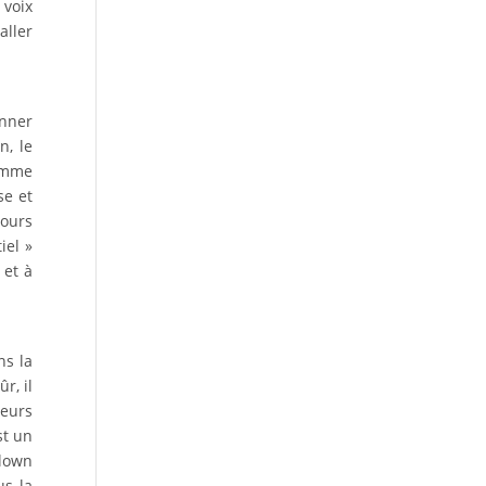
 voix
aller
onner
n, le
omme
se et
jours
iel »
 et à
ns la
r, il
teurs
st un
clown
us la