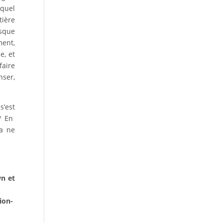
 quel
tière
isque
ment,
e, et
faire
nser,
s’est
 ? En
ça ne
wn et
ion-