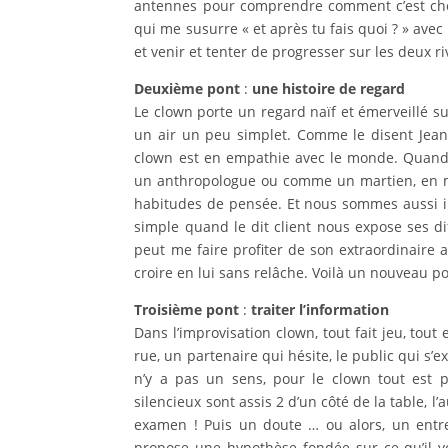
antennes pour comprendre comment c’est chez l
qui me susurre « et après tu fais quoi ? » ave
et venir et tenter de progresser sur les deux ri
Deuxième pont
:
une histoire de regard
Le clown porte un regard naïf et émerveillé sur
un air un peu simplet. Comme le disent Jean
clown est en empathie avec le monde. Quan
un anthropologue ou comme un martien, en met
habitudes de pensée. Et nous sommes aussi in
simple quand le dit client nous expose ses di
peut me faire profiter de son extraordinaire ap
croire en lui sans relâche. Voilà un nouveau p
Troisième pont
:
traiter l’information
Dans l’improvisation clown, tout fait jeu, tout
rue, un partenaire qui hésite, le public qui s’
n’y a pas un sens, pour le clown tout est 
silencieux sont assis 2 d’un côté de la table, l
examen ! Puis un doute … ou alors, un entr
propose une hypothèse fondée sur ce qu’il voit 