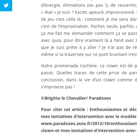
d’énergie, d’émotions (ou pas !), de ressent
« état » je suis ? Excité, apeuré, impressionné
de jeu c’est celle là : comment je me sens dan
c’est de l’improvisation. Parfois seule, parfo
ça me fait me demander comment ça se passe
avec quoi, pour être vraiment là à fond avec l’
que je suis prête à y aller ? je n’ai pas de
même si la traversée sur ce pont branlant n’es
Notre promenade s’achève. Le clown est de pas
passé. Quelles traces de cette prise de pa
conclusion, dans la vie d’un clown comme d’
s’improvise pas !
©Brigitte le Chevalier/ Paradoxes
Pour citer cet article : Enthousiasmes et dé
mes tentatives d’intervention avec le modèle 
www.paradoxes.asso.fr/2013/10/enthousiasme
clown-et-mes-tentatives-d’intervention-avec