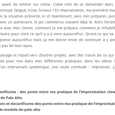
is, avant de rentrer sur scène. L’idée c’est de se demander dans
, ennuyé, fatigué, triste, furieux ? En improvisation, ma première ma
s la situation présente, ici et maintenant, sans rien préparer, pu
is avec un partenaire, le jeu commence souvent déjà là. Alors forcé
 avec mes clients, comment je me prépare, comment je m’habill
autre pour vivre ce qu’il y a à vivre aujourd’hui. Qu’est-ce qui va 
 réponse aujourd’hui mais ça me donne envie de continuer à y pe
t pas de tout repos.
sage et repart vers d’autres projets, avec des traces de ce qui 
role pour moi dans mes différentes pratiques, dans les vôtres
un intervenant systémique, une seule certitude : improviser, 
confitures : des ponts entre ma pratique de l’improvisation clo
de Palo Alto.
s-et-deconfitures-des-ponts-entre-ma-pratique-de-l’improvisat
-le-modele-de-palo-alto