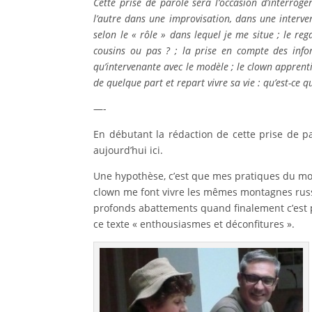
Cette prise de parole sera l’occasion d’interroge
l’autre dans une improvisation, dans une intervent
selon le « rôle » dans lequel je me situe ; le re
cousins ou pas ? ; la prise en compte des infor
qu’intervenante avec le modèle ; le clown apprenti 
de quelque part et repart vivre sa vie : qu’est-ce 
—-
En débutant la rédaction de cette prise de p
aujourd’hui ici.
Une hypothèse, c’est que mes pratiques du mod
clown me font vivre les mêmes montagnes russe
profonds abattements quand finalement c’est pas
ce texte « enthousiasmes et déconfitures ».