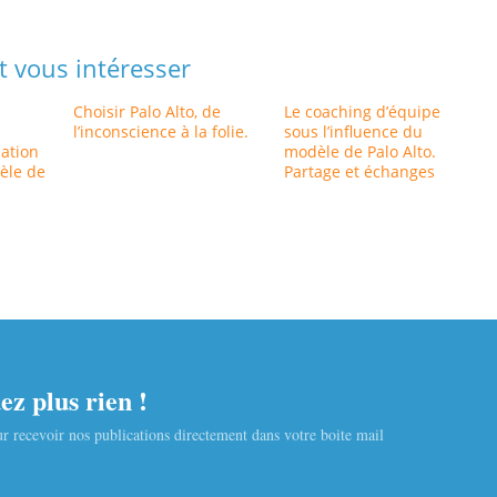
t vous intéresser
Choisir Palo Alto, de
Le coaching d’équipe
l’inconscience à la folie.
sous l’influence du
lation
modèle de Palo Alto.
dèle de
Partage et échanges
z plus rien !
r recevoir nos publications directement dans votre boite mail