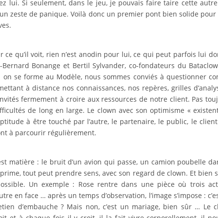
ui. Si seulement, dans le jeu, je pouvais faire taire cette autre
c un zeste de panique. Voilà donc un premier pont bien solide pour 
ves.
 ce qu’il voit, rien n’est anodin pour lui, ce qui peut parfois lui d
-Bernard Bonange et Bertil Sylvander, co-fondateurs du Bataclow
d on se forme au Modèle, nous sommes conviés à questionner c
tant à distance nos connaissances, nos repères, grilles d’analy
vités fermement à croire aux ressources de notre client. Pas tou
fficultés de long en large. Le clown avec son optimisme « existent
titude à être touché par l’autre, le partenaire, le public, le client
ont à parcourir régulièrement.
 est matière : le bruit d’un avion qui passe, un camion poubelle da
exprime, tout peut prendre sens, avec son regard de clown. Et bien sû
possible. Un exemple : Rose rentre dans une pièce où trois ac
’autre en face … après un temps d’observation, l’image s’impose : c’e
etien d’embauche ? Mais non, c’est un mariage, bien sûr … Le 
et à chaque fois il y croit, il la fait vivre corporellement, il no