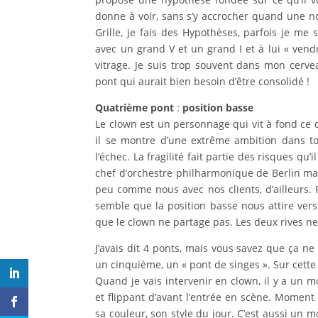
donne à voir, sans s’y accrocher quand une no
Grille, je fais des Hypothèses, parfois je me
avec un grand V et un grand I et à lui « vendr
vitrage. Je suis trop souvent dans mon cerve
pont qui aurait bien besoin d’être consolidé !
Quatrième pont
:
position basse
Le clown est un personnage qui vit à fond ce q
il se montre d’une extrême ambition dans tou
l’échec. La fragilité fait partie des risques q
chef d’orchestre philharmonique de Berlin ma
peu comme nous avec nos clients, d’ailleurs. 
semble que la position basse nous attire vers
que le clown ne partage pas. Les deux rives ne 
J’avais dit 4 ponts, mais vous savez que ça n
un cinquième, un « pont de singes ». Sur cette
Quand je vais intervenir en clown, il y a un 
et flippant d’avant l’entrée en scène. Moment 
sa couleur, son style du jour. C’est aussi un m